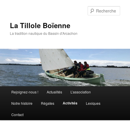
Aller
au
Rech
contenu
principal
La Tillole Boïenne
La tradition nautique du Bassin d'Arcachon
Menu
Rejoignez-nous !
Actualités
L’association
principal
Activités
Notre histoire
Régates
Lexiques
Contact