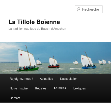
Aller
au
Rech
contenu
principal
La Tillole Boïenne
La tradition nautique du Bassin d'Arcachon
Menu
Rejoignez-nous !
Actualités
L’association
principal
Activités
Notre histoire
Régates
Lexiques
Contact